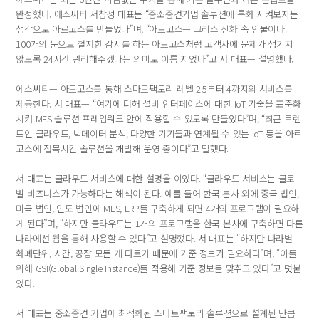
완성했다. 에스씨티 서창성 대표는 “중소중견기업 솔루션에 특화 시켜보자는
생각으로 아르고스를 만들었다”며, “아르고스는 그리스 신화 속 인물이다.
100개의 눈으로 철저한 감시를 하는 아르고스처럼 고객사에 문제가 생기지
않도록 24시간 관리해주겠다는 의미로 이름 지었다”고 서 대표는 설명했다.
에스씨티는 아르고스를 통해 스마트팩토리 레벨 2.5부터 4까지의 서비스를
제공한다. 서 대표는 “여기에 더해 설비 인터페이스에 대한 IoT 기술을 표준화
시켜 MES 솔루션 프레임워크 안에 적용할 수 있도록 만들었다”며, “최근 트렌
드인 클라우드, 빅데이터 분석, 다양한 기기들과 연계될 수 있는 IoT 등을 아르
고스에 접목시킨 솔루션을 개발해 운영 중이다”고 말했다.
서 대표는 클라우드 서비스에 대한 설명을 이었다. “클라우드 서비스는 글로
벌 비즈니스가 가능하다는 해석이 된다. 예를 들어 한국 본사 외에 중국 법인,
미국 법인, 인도 법인에 MES, ERP를 구축하게 되면 4개의 프로그램이 필요하
게 된다”며, “하지만 클라우드는 1개의 프로그램을 한국 본사에 구축하면 다른
나라에선 웹을 통해 사용할 수 있다”고 설명했다. 서 대표는 “하지만 나라별
화폐단위, 시간, 공장 모든 게 다르기 때문에 기준 정보가 필요하다”며, “이를
위해 GSI(Global Single Instance)를 적용해 기준 정보를 맞추고 있다”고 덧붙
였다.
서 대표는 중소중견 기업에 최적화된 스마트팩토리 솔루션으로 설계된 만큼