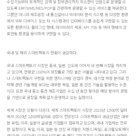
수집기능부터 회계적인 금액 및 장부관리까지 최소한의 인원으로 운영할 수
있도록 ERP/WMS/MES/POP을 간편하게 운영할 수 있는 서비스를 제공한다.
그뿐만 아니라 제조공장 내 통신설비나 빅데이터 분석 시스템 등 다양한 환경
에서 외부 디바이스 또는 타 시스템과의 인터페이스를 손쉽게 구현할 수 있는
오픈 환경이다. 플러그인 형태, 라이브러리 제공, API 기능 등 여러 형태의 상
호연동 환경을 용이하게 구현할 수 있다.
국내 및 해외 스마트팩토리 현황이 궁금하다.
국내 스마트팩토리 시장은 중국, 일본, 인도에 이어서 네 번째 시장을 차지하
고 있으며, 연평균 10.8%의 성장률로 가장 높은 비율을 나타내고 있다. 그러
나 스마트팩토리 구현을 위한 엔지니어링 산업의 경우, 대기업 하청 분야로 전
락해 관련 기술개발 보다는 대부분 독일, 일본 등 선진 기술을 활용하는 수준
이다. 또한 국내 중소·중견 제조기업은 수십 년 동안 쌓아온 해당 분야의 경험
을 기반으로 공장을 계획·설치·운영하고 있는 실정이다.
세계 시장은 상황이 다르다. 세계 스마트팩토리 시장은 2015년 1,900억 달러
에서 2020년 2,800억달러로 성장이 전망된다. 스마트팩토리 공급산업은 대부
분 유럽, 미국, 일본의 글로벌 기업들이 점유하고 있으며, 국내 기업체는 전무
한 실정이다. 독일, 미국, 일본 등 선진 국가들은 지멘스(독일), 로크웰오토메이
션(미국), GE(미국), 미쓰비시(일본) 등 핵심 고부가가치 스마트팩토리 구현을