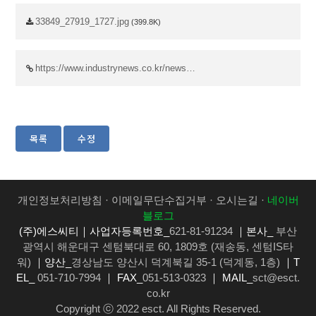
33849_27919_1727.jpg
(399.8K)
https://www.industrynews.co.kr/news…
개인정보처리방침
·
이메일무단수집거부
·
오시는길
·
네이버
블로그
(주)에스씨티｜사업자등록번호_
621-81-91234
｜본사_
부산
광역시 해운대구 센텀북대로 60, 1809호 (재송동, 센텀IS타
워)
｜양산_
경상남도 양산시 덕계북길 35-1 (덕계동, 1층)
｜T
EL_
051-710-7994
｜ FAX_
051-513-0323
｜ MAIL_
sct@esct.
co.kr
Copyright ⓒ 2022 esct. All Rights Reserved.